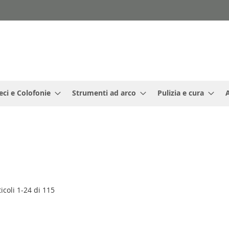
eci e Colofonie
Strumenti ad arco
Pulizia e cura
ticoli
1
-
24
di
115