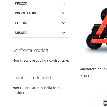
PREZZO
PRODUTTORE
COLORE
MISURA
Confronta Prodotti
Non ci sono articoli da confrontare.
Allenatore della
7,30 €
La mia lista desideri
Aggiungi al Carrello
Non ci sono articoli nella lista
Aggiungi al Carrello
Aggiungi al Carrello
desideri.
AGGIUNGI
AGGIUNGI
AGGIUNGI
ALLA
AGGIUNGI
ALLA
AGGIUNGI
ALLA
AGGIUNGI