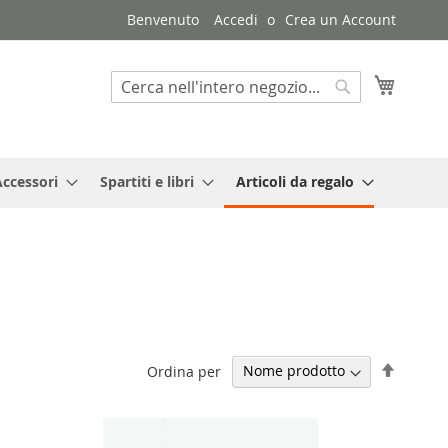
Benvenuto
Accedi
Crea un Account
Carrello
Search
Search
Accessori
Spartiti e libri
Articoli da regalo
Impost
Ordina per
la
direzio
decresc