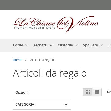
Salta
al
contenuto
Corde
Archetti
Custodie
Spalliere
P
Home
Articoli da regalo
Articoli da regalo
Mostra
Griglia
Lista
Ar
Opzioni
come
CATEGORIA