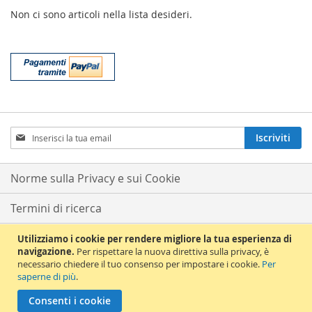
Non ci sono articoli nella lista desideri.
Iscriviti
Iscriviti
alla
nostra
Newsletter:
Norme sulla Privacy e sui Cookie
Termini di ricerca
Ricerca avanzata
Utilizziamo i cookie per rendere migliore la tua esperienza di
navigazione.
Per rispettare la nuova direttiva sulla privacy, è
necessario chiedere il tuo consenso per impostare i cookie.
Per
Ordini e resi
saperne di più
.
© 2012 La Chiave del Violino. All Rights Reserved. La Chiave del Violino s.a.s
Consenti i cookie
di Terranova Bruno & C. P.Iva 12521571005