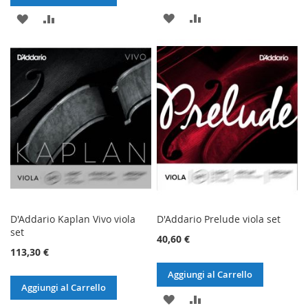
AGGIUNGI
AGGIUNGI
AGGIUNGI
AGGIUNGI
ALLA
AL
ALLA
AL
LISTA
CONFRONTO
LISTA
CONFRONTO
DESIDERI
DESIDERI
D'Addario Kaplan Vivo viola
D'Addario Prelude viola set
set
40,60 €
113,30 €
Aggiungi al Carrello
Aggiungi al Carrello
AGGIUNGI
AGGIUNGI