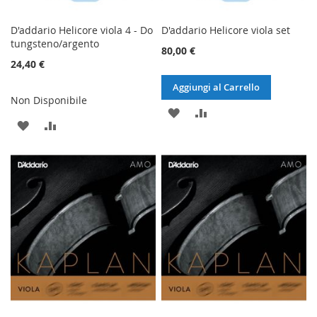
D'addario Helicore viola 4 - Do
D'addario Helicore viola set
tungsteno/argento
80,00 €
24,40 €
Aggiungi al Carrello
Non Disponibile
AGGIUNGI
AGGIUNGI
AGGIUNGI
AGGIUNGI
ALLA
AL
ALLA
AL
LISTA
CONFRONTO
LISTA
CONFRONTO
DESIDERI
DESIDERI