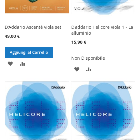
D'Addario Ascenté viola set
D'addario Helicore viola 1 - La
alluminio
49,00 €
15,90 €
Aggiungi al Carrello
Non Disponibile
AGGIUNGI
AGGIUNGI
AGGIUNGI
AGGIUNGI
ALLA
AL
ALLA
AL
LISTA
CONFRONTO
LISTA
CONFRONTO
DESIDERI
DESIDERI