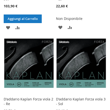
103,90 €
22,60 €
Non Disponibile
Aggiungi al Carrello
AGGIUNGI
AGGIUNGI
AGGIUNGI
AGGIUNGI
ALLA
AL
ALLA
AL
LISTA
CONFRONTO
LISTA
CONFRONTO
DESIDERI
DESIDERI
D'addario Kaplan Forza viola 2
D'addario Kaplan Forza viola 3
- Re
- Sol