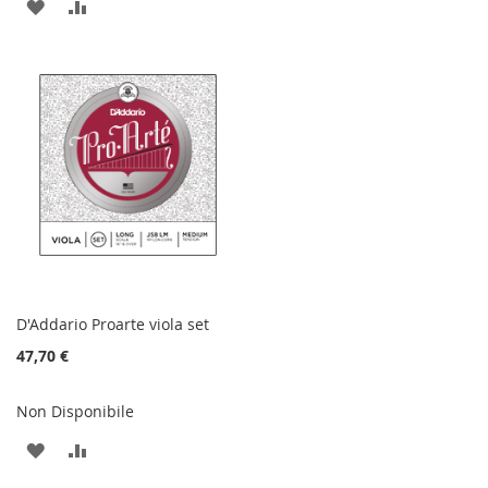
AGGIUNGI
AGGIUNGI
ALLA
AL
ALLA
AL
LISTA
CONFRONTO
LISTA
CONFRONTO
DESIDERI
DESIDERI
D'Addario Proarte viola set
47,70 €
Non Disponibile
AGGIUNGI
AGGIUNGI
ALLA
AL