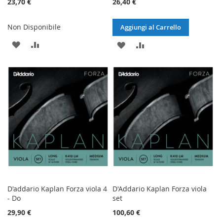
23,70 €
26,40 €
Non Disponibile
Aggiungi al Carrello
AGGIUNGI
AGGIUNGI
AGGIUNGI
AGGIUNGI
ALLA
AL
ALLA
AL
LISTA
CONFRONTO
LISTA
CONFRONTO
DESIDERI
DESIDERI
D'addario Kaplan Forza viola 4
D'Addario Kaplan Forza viola
- Do
set
29,90 €
100,60 €