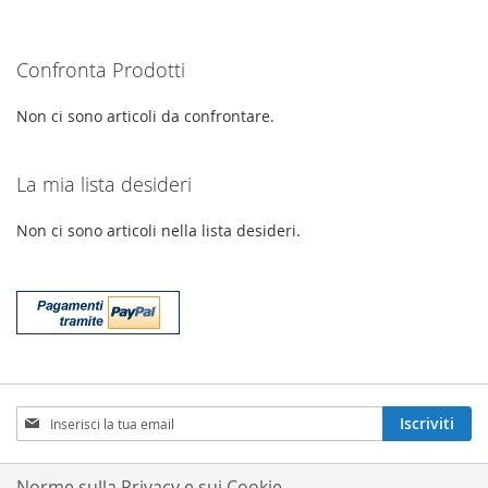
LISTA
CONFRONTO
Confronta Prodotti
DESIDERI
Non ci sono articoli da confrontare.
La mia lista desideri
Non ci sono articoli nella lista desideri.
Iscriviti
Iscriviti
alla
nostra
Newsletter:
Norme sulla Privacy e sui Cookie