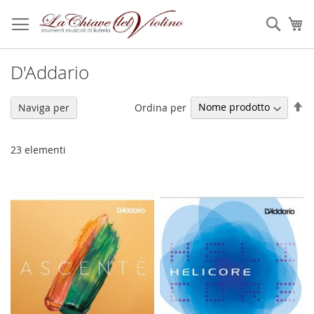
Salta
al
Sear
Ca
contenuto
D'Addario
Im
Ordina per
Naviga per
la
di
de
23
elementi