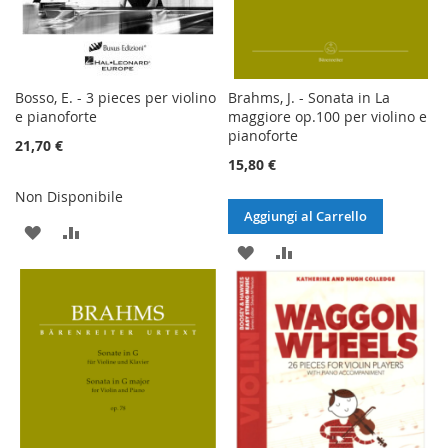
Bosso, E. - 3 pieces per violino
Brahms, J. - Sonata in La
e pianoforte
maggiore op.100 per violino e
pianoforte
21,70 €
15,80 €
Non Disponibile
Aggiungi al Carrello
AGGIUNGI
AGGIUNGI
AGGIUNGI
AGGIUNGI
ALLA
AL
ALLA
AL
LISTA
CONFRONTO
LISTA
CONFRONTO
DESIDERI
DESIDERI