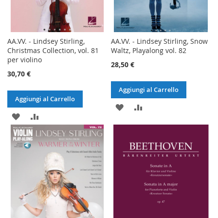
AA.VV. - Lindsey Stirling,
AA.VV. - Lindsey Stirling, Snow
Christmas Collection, vol. 81
Waltz, Playalong vol. 82
per violino
28,50 €
30,70 €
Aggiungi al Carrello
Aggiungi al Carrello
AGGIUNGI
AGGIUNGI
AGGIUNGI
AGGIUNGI
ALLA
AL
ALLA
AL
LISTA
CONFRONTO
LISTA
CONFRONTO
DESIDERI
DESIDERI