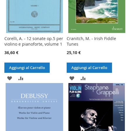
Corelli, A. - 12 sonate op.5 per
Cranitch, M. - Irish Fiddle
violino e pianoforte, volume 1
Tunes
36,60 €
25,10 €
Aggiungi al Carrello
Aggiungi al Carrello
AGGIUNGI
AGGIUNGI
AGGIUNGI
AGGIUNGI
ALLA
AL
ALLA
AL
LISTA
CONFRONTO
LISTA
CONFRONTO
DESIDERI
DESIDERI