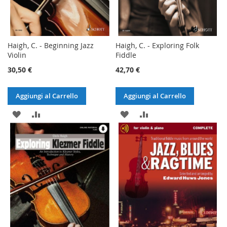
Haigh, C. - Beginning Jazz
Haigh, C. - Exploring Folk
Violin
Fiddle
30,50 €
42,70 €
Aggiungi al Carrello
Aggiungi al Carrello
AGGIUNGI
AGGIUNGI
AGGIUNGI
AGGIUNGI
ALLA
AL
ALLA
AL
LISTA
CONFRONTO
LISTA
CONFRONTO
DESIDERI
DESIDERI