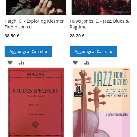
Haigh, C. - Exploring Klezmer
Huws Jones, E. - Jazz, Blues &
Fiddle con cd
Ragtime
38,50 €
28,20 €
Aggiungi al Carrello
Aggiungi al Carrello
AGGIUNGI
AGGIUNGI
AGGIUNGI
AGGIUNGI
ALLA
AL
ALLA
AL
LISTA
CONFRONTO
LISTA
CONFRONTO
DESIDERI
DESIDERI