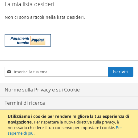
La mia lista desideri
Non ci sono articoli nella lista desideri.
Iscriviti
Iscriviti
alla
nostra
Newsletter:
Norme sulla Privacy e sui Cookie
Termini di ricerca
Ricerca avanzata
Utilizziamo i cookie per rendere migliore la tua esperienza di
navigazione.
Per rispettare la nuova direttiva sulla privacy, è
necessario chiedere il tuo consenso per impostare i cookie.
Per
Ordini e resi
saperne di più
.