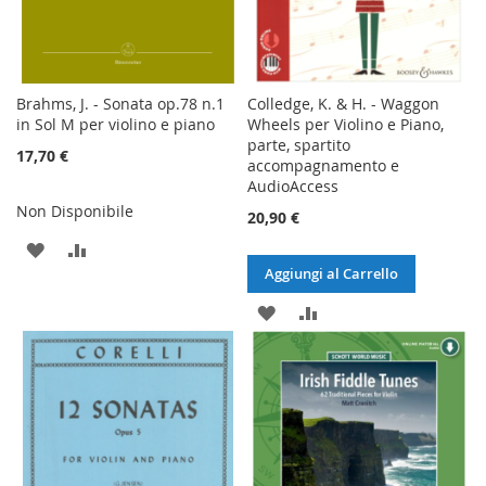
Brahms, J. - Sonata op.78 n.1
Colledge, K. & H. - Waggon
in Sol M per violino e piano
Wheels per Violino e Piano,
parte, spartito
17,70 €
accompagnamento e
AudioAccess
Non Disponibile
20,90 €
AGGIUNGI
AGGIUNGI
Aggiungi al Carrello
ALLA
AL
AGGIUNGI
AGGIUNGI
LISTA
CONFRONTO
ALLA
AL
DESIDERI
LISTA
CONFRONTO
DESIDERI