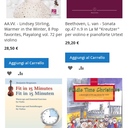
AA.VV. - Lindsey Stirling,
Beethoven, L. van - Sonata
Warmer in the Winter, 8 Pop
op.47 n.9 in La M "Kreutzer"
favorites, Playalong vol. 72 per
per violino e pianoforte Urtext
violino
29,20 €
28,50 €
Aggiungi al Carrello
Aggiungi al Carrello
AGGIUNGI
AGGIUNGI
AGGIUNGI
AGGIUNGI
ALLA
AL
ALLA
AL
LISTA
CONFRONTO
LISTA
CONFRONTO
DESIDERI
DESIDERI