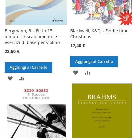
Bergmann, B. - Fit in 15
Blackwell, K&D. - Fiddle time
minutes, riscaldamento e
Christmas
esercizi di base per violino
17,40 €
22,60 €
Aggiungi al Carrello
Aggiungi al Carrello
AGGIUNGI
AGGIUNGI
AGGIUNGI
AGGIUNGI
ALLA
AL
ALLA
AL
LISTA
CONFRONTO
LISTA
CONFRONTO
DESIDERI
DESIDERI