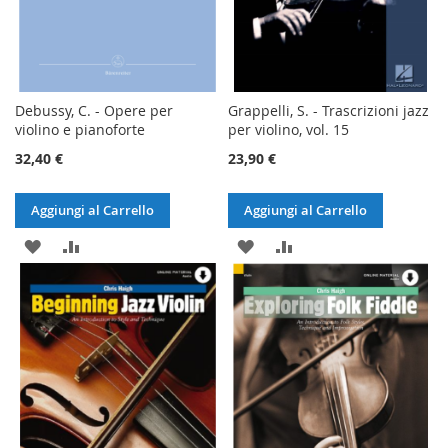
Debussy, C. - Opere per
Grappelli, S. - Trascrizioni jazz
violino e pianoforte
per violino, vol. 15
32,40 €
23,90 €
Aggiungi al Carrello
Aggiungi al Carrello
AGGIUNGI
AGGIUNGI
AGGIUNGI
AGGIUNGI
ALLA
AL
ALLA
AL
LISTA
CONFRONTO
LISTA
CONFRONTO
DESIDERI
DESIDERI