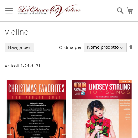
Salta
al
Sear
Ca
contenuto
Violino
Im
Ordina per
Naviga per
la
di
de
Articoli
1
-
24
di
31