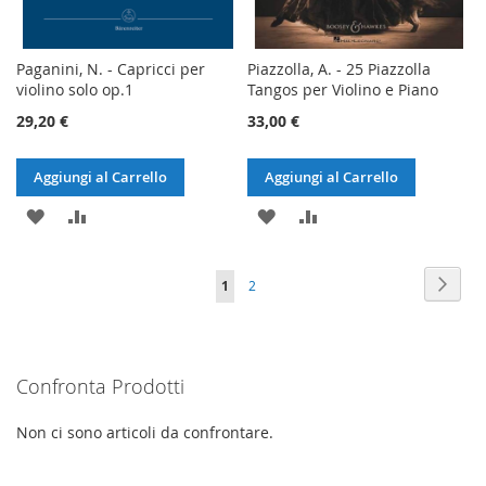
Paganini, N. - Capricci per
Piazzolla, A. - 25 Piazzolla
violino solo op.1
Tangos per Violino e Piano
29,20 €
33,00 €
Aggiungi al Carrello
Aggiungi al Carrello
AGGIUNGI
AGGIUNGI
AGGIUNGI
AGGIUNGI
ALLA
AL
ALLA
AL
Pagina
Pagin
Succe
Attualmente
Pagina
1
2
LISTA
CONFRONTO
LISTA
CONFRONTO
stai
DESIDERI
DESIDERI
leggendo
Confronta Prodotti
la
pagina
Non ci sono articoli da confrontare.