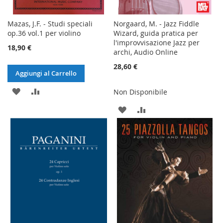
Mazas, J.F. - Studi speciali
Norgaard, M. - Jazz Fiddle
op.36 vol.1 per violino
Wizard, guida pratica per
l'improvvisazione Jazz per
18,90 €
archi, Audio Online
28,60 €
Aggiungi al Carrello
AGGIUNGI
AGGIUNGI
Non Disponibile
ALLA
AL
AGGIUNGI
AGGIUNGI
LISTA
CONFRONTO
ALLA
AL
DESIDERI
LISTA
CONFRONTO
DESIDERI