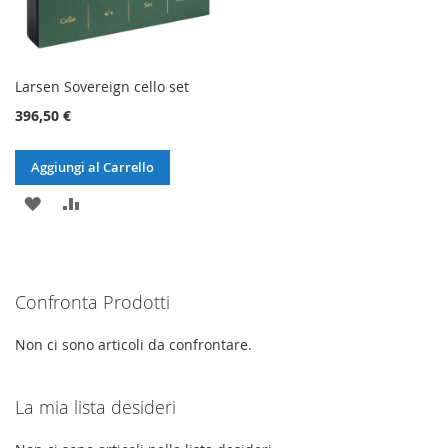
Larsen Sovereign cello set
396,50 €
Aggiungi al Carrello
AGGIUNGI
AGGIUNGI
ALLA
AL
LISTA
CONFRONTO
Confronta Prodotti
DESIDERI
Non ci sono articoli da confrontare.
La mia lista desideri