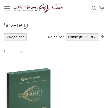
Salta
al
Sear
Ca
contenuto
Sovereign
Im
Ordina per
Naviga per
la
di
de
1
elemento