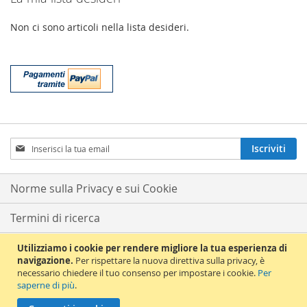
Non ci sono articoli nella lista desideri.
Iscriviti
Iscriviti
alla
nostra
Newsletter:
Norme sulla Privacy e sui Cookie
Termini di ricerca
Ricerca avanzata
Utilizziamo i cookie per rendere migliore la tua esperienza di
navigazione.
Per rispettare la nuova direttiva sulla privacy, è
necessario chiedere il tuo consenso per impostare i cookie.
Per
Ordini e resi
saperne di più
.
© 2012 La Chiave del Violino. All Rights Reserved. La Chiave del Violino s.a.s