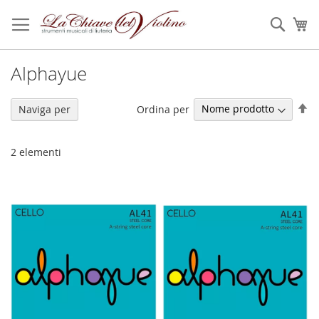
Salta
al
Sear
Ca
contenuto
Alphayue
Im
Ordina per
Naviga per
la
di
de
2
elementi