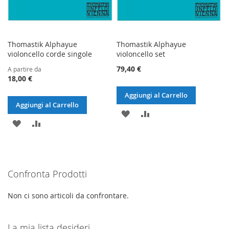
Thomastik Alphayue
Thomastik Alphayue
violoncello corde singole
violoncello set
79,40 €
A partire da
18,00 €
Aggiungi al Carrello
Aggiungi al Carrello
AGGIUNGI
AGGIUNGI
AGGIUNGI
AGGIUNGI
ALLA
AL
ALLA
AL
LISTA
CONFRONTO
LISTA
CONFRONTO
DESIDERI
Confronta Prodotti
DESIDERI
Non ci sono articoli da confrontare.
La mia lista desideri