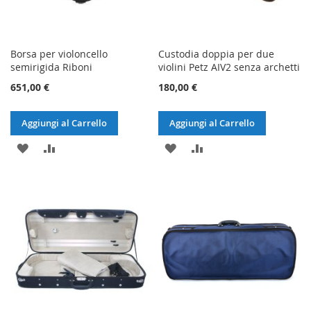
Borsa per violoncello
Custodia doppia per due
semirigida Riboni
violini Petz AIV2 senza archetti
651,00 €
180,00 €
Aggiungi al Carrello
Aggiungi al Carrello
AGGIUNGI
AGGIUNGI
AGGIUNGI
AGGIUNGI
ALLA
AL
ALLA
AL
LISTA
CONFRONTO
LISTA
CONFRONTO
DESIDERI
DESIDERI