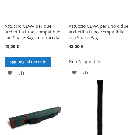
Astuccio GEWA per due
Astuccio GEWA per uno o due
archetti a tubo, compatibile
archetti a tubo, compatibile
con Space Bag, con tracolla
con Space Bag
49,00 €
42,50 €
Non Disponibile
Aggiungi al Carrello
AGGIUNGI
AGGIUNGI
AGGIUNGI
AGGIUNGI
ALLA
AL
ALLA
AL
LISTA
CONFRONTO
LISTA
CONFRONTO
DESIDERI
DESIDERI