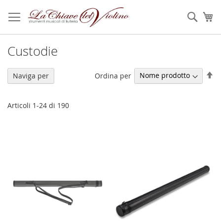
Salta
al
Sear
Ca
contenuto
Custodie
Im
Ordina per
Naviga per
la
di
de
Articoli
1
-
24
di
190