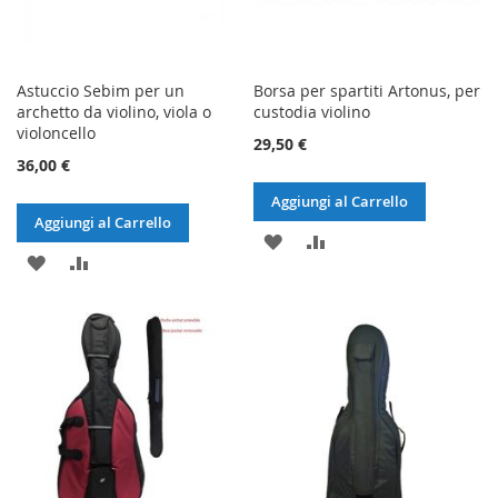
Astuccio Sebim per un
Borsa per spartiti Artonus, per
archetto da violino, viola o
custodia violino
violoncello
29,50 €
36,00 €
Aggiungi al Carrello
Aggiungi al Carrello
AGGIUNGI
AGGIUNGI
AGGIUNGI
AGGIUNGI
ALLA
AL
ALLA
AL
LISTA
CONFRONTO
LISTA
CONFRONTO
DESIDERI
DESIDERI