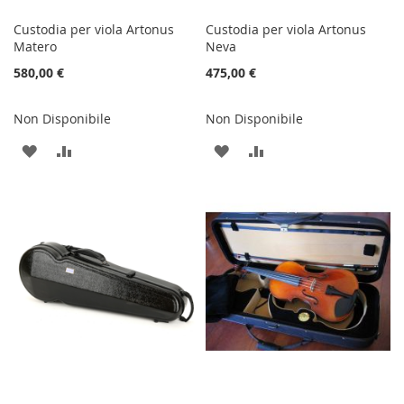
Custodia per viola Artonus
Custodia per viola Artonus
Matero
Neva
580,00 €
475,00 €
Non Disponibile
Non Disponibile
AGGIUNGI
AGGIUNGI
AGGIUNGI
AGGIUNGI
ALLA
AL
ALLA
AL
LISTA
CONFRONTO
LISTA
CONFRONTO
DESIDERI
DESIDERI