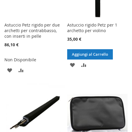
Astuccio Petz rigido per due
Astuccio rigido Petz per 1
archetti per contrabbasso,
archetto per violino
con inserti in pelle
35,00 €
86,10 €
Aggiungi al Carrello
Non Disponibile
AGGIUNGI
AGGIUNGI
AGGIUNGI
AGGIUNGI
ALLA
AL
ALLA
AL
LISTA
CONFRONTO
LISTA
CONFRONTO
DESIDERI
DESIDERI