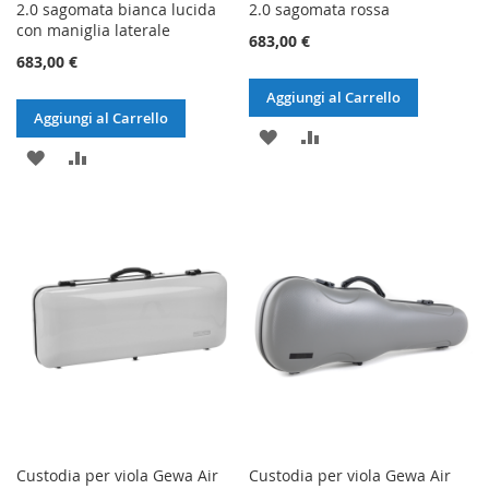
2.0 sagomata bianca lucida
2.0 sagomata rossa
con maniglia laterale
683,00 €
683,00 €
Aggiungi al Carrello
Aggiungi al Carrello
AGGIUNGI
AGGIUNGI
AGGIUNGI
AGGIUNGI
ALLA
AL
ALLA
AL
LISTA
CONFRONTO
LISTA
CONFRONTO
DESIDERI
DESIDERI
Custodia per viola Gewa Air
Custodia per viola Gewa Air