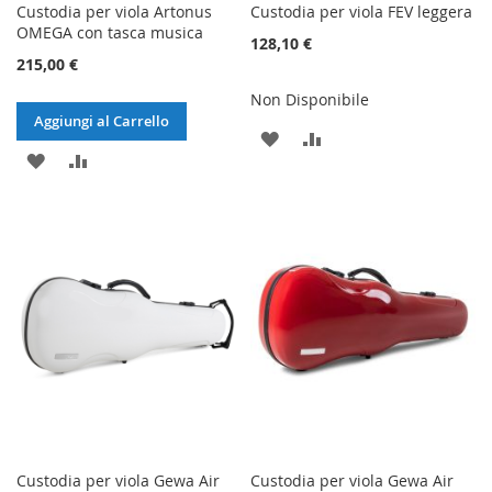
Custodia per viola Artonus
Custodia per viola FEV leggera
OMEGA con tasca musica
128,10 €
215,00 €
Non Disponibile
Aggiungi al Carrello
AGGIUNGI
AGGIUNGI
AGGIUNGI
AGGIUNGI
ALLA
AL
ALLA
AL
LISTA
CONFRONTO
LISTA
CONFRONTO
DESIDERI
DESIDERI
Custodia per viola Gewa Air
Custodia per viola Gewa Air