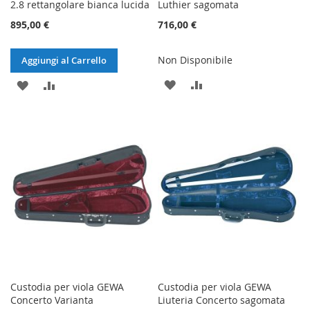
2.8 rettangolare bianca lucida
Luthier sagomata
895,00 €
716,00 €
Non Disponibile
Aggiungi al Carrello
AGGIUNGI
AGGIUNGI
AGGIUNGI
AGGIUNGI
ALLA
AL
ALLA
AL
LISTA
CONFRONTO
LISTA
CONFRONTO
DESIDERI
DESIDERI
Custodia per viola GEWA
Custodia per viola GEWA
Concerto Varianta
Liuteria Concerto sagomata