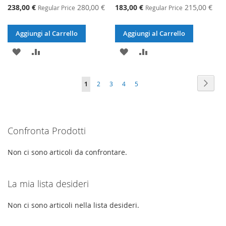
Special
Special
238,00 €
280,00 €
183,00 €
215,00 €
Regular Price
Regular Price
Price
Price
Aggiungi al Carrello
Aggiungi al Carrello
AGGIUNGI
AGGIUNGI
AGGIUNGI
AGGIUNGI
ALLA
AL
ALLA
AL
Pagina
Pagin
Succe
Attualmente
Pagina
Pagina
Pagina
Pagina
1
2
3
4
5
LISTA
CONFRONTO
LISTA
CONFRONTO
stai
DESIDERI
DESIDERI
leggendo
Confronta Prodotti
la
pagina
Non ci sono articoli da confrontare.
La mia lista desideri
Non ci sono articoli nella lista desideri.