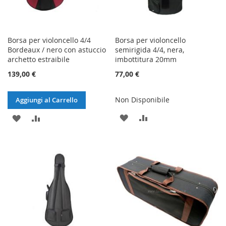
Borsa per violoncello 4/4
Borsa per violoncello
Bordeaux / nero con astuccio
semirigida 4/4, nera,
archetto estraibile
imbottitura 20mm
139,00 €
77,00 €
Non Disponibile
Aggiungi al Carrello
AGGIUNGI
AGGIUNGI
AGGIUNGI
AGGIUNGI
ALLA
AL
ALLA
AL
LISTA
CONFRONTO
LISTA
CONFRONTO
DESIDERI
DESIDERI