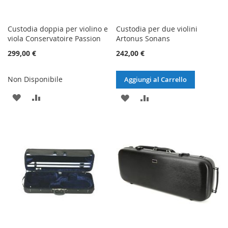
Custodia doppia per violino e
Custodia per due violini
viola Conservatoire Passion
Artonus Sonans
299,00 €
242,00 €
Non Disponibile
Aggiungi al Carrello
AGGIUNGI
AGGIUNGI
AGGIUNGI
AGGIUNGI
ALLA
AL
ALLA
AL
LISTA
CONFRONTO
LISTA
CONFRONTO
DESIDERI
DESIDERI