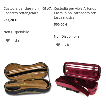
Custodia per due violini GEWA
Custodia per viola Artonus
Concerto rettangolare
Civita in policarbonato con
tasca musica
257,20 €
300,00 €
Non Disponibile
Non Disponibile
AGGIUNGI
AGGIUNGI
AGGIUNGI
AGGIUNGI
ALLA
AL
ALLA
AL
LISTA
CONFRONTO
LISTA
CONFRONTO
DESIDERI
DESIDERI