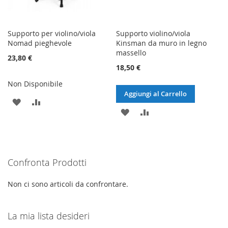
Supporto per violino/viola
Supporto violino/viola
Nomad pieghevole
Kinsman da muro in legno
massello
23,80 €
18,50 €
Non Disponibile
Aggiungi al Carrello
AGGIUNGI
AGGIUNGI
AGGIUNGI
AGGIUNGI
ALLA
AL
ALLA
AL
LISTA
CONFRONTO
LISTA
CONFRONTO
DESIDERI
Confronta Prodotti
DESIDERI
Non ci sono articoli da confrontare.
La mia lista desideri