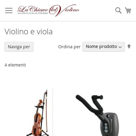
Salta
al
Sear
Ca
contenuto
Violino e viola
Im
Ordina per
Naviga per
la
di
de
4
elementi