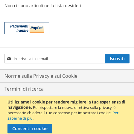
Non ci sono articoli nella lista desideri.
Iscriviti
Iscriviti
alla
nostra
Newsletter:
Norme sulla Privacy e sui Cookie
Termini di ricerca
Ricerca avanzata
Utilizziamo i cookie per rendere migliore la tua esperienza di
navigazione.
Per rispettare la nuova direttiva sulla privacy, è
necessario chiedere il tuo consenso per impostare i cookie.
Per
Ordini e resi
saperne di più
.
© 2012 La Chiave del Violino. All Rights Reserved. La Chiave del Violino s.a.s
Consenti i cookie
di Terranova Bruno & C. P.Iva 12521571005