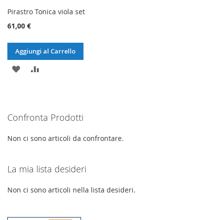
Pirastro Tonica viola set
61,00 €
Aggiungi al Carrello
AGGIUNGI
AGGIUNGI
ALLA
AL
LISTA
CONFRONTO
Confronta Prodotti
DESIDERI
Non ci sono articoli da confrontare.
La mia lista desideri
Non ci sono articoli nella lista desideri.