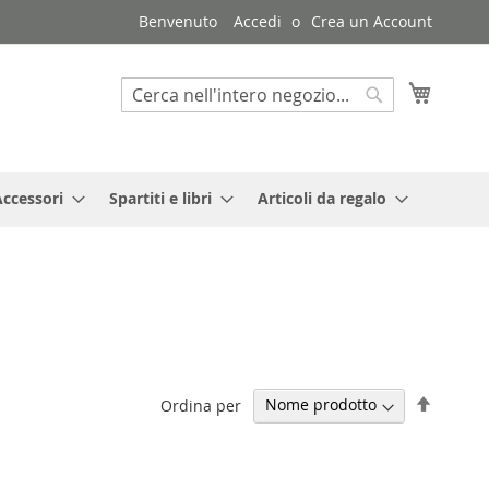
Benvenuto
Accedi
Crea un Account
Carrello
Search
Search
Accessori
Spartiti e libri
Articoli da regalo
Impost
Ordina per
la
direzio
decresc