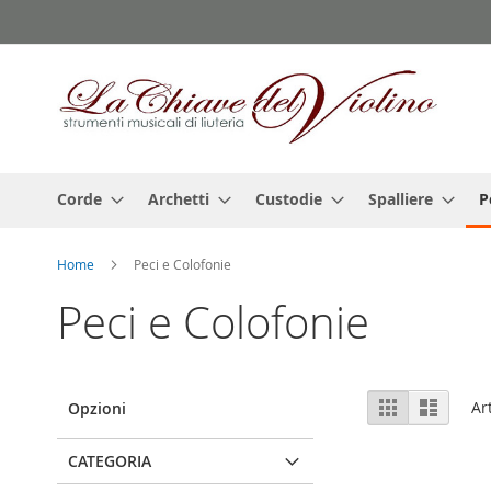
Salta
al
contenuto
Corde
Archetti
Custodie
Spalliere
P
Home
Peci e Colofonie
Peci e Colofonie
Mostra
Griglia
Lista
Ar
Opzioni
come
CATEGORIA