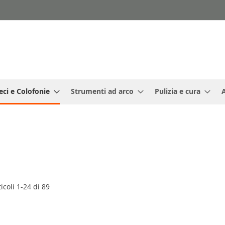
eci e Colofonie
Strumenti ad arco
Pulizia e cura
ticoli
1
-
24
di
89