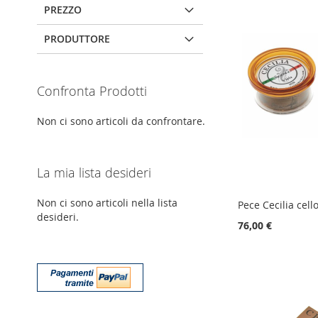
PREZZO
PRODUTTORE
Confronta Prodotti
Non ci sono articoli da confrontare.
La mia lista desideri
Non ci sono articoli nella lista
Pece Cecilia cell
desideri.
76,00 €
Aggiungi al Carrello
Aggiungi al Carrello
Aggiungi al Carrello
AGGIUNGI
AGGIUNGI
AGGIUNGI
ALLA
AGGIUNGI
ALLA
AGGIUNGI
ALLA
AGGIUNGI