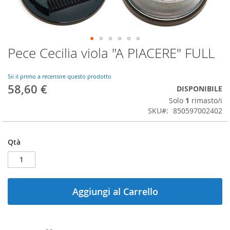
Pece Cecilia viola "A PIACERE" FULL
Vai
all'inizio
della
Sii il primo a recensire questo prodotto
galleria
58,60 €
DISPONIBILE
di
Solo
1
rimasto/i
immagini
SKU
850597002402
Qtà
Aggiungi al Carrello