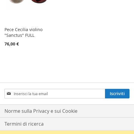
Pece Cecilia violino
"Sanctus" FULL
76,00 €
Iscriviti
Iscriviti
alla
nostra
Newsletter:
Norme sulla Privacy e sui Cookie
Termini di ricerca