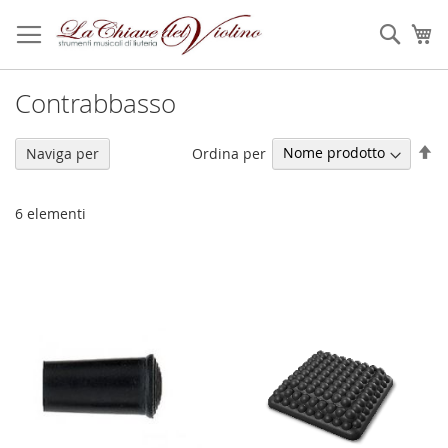
Salta
al
Sear
Ca
contenuto
Contrabbasso
Im
Ordina per
Naviga per
la
di
de
6
elementi