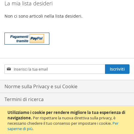
La mia lista desideri
Non ci sono articoli nella lista desideri.
Iscriviti
Iscriviti
alla
nostra
Newsletter:
Norme sulla Privacy e sui Cookie
Termini di ricerca
Ricerca avanzata
Utilizziamo i cookie per rendere migliore la tua esperienza di
navigazione.
Per rispettare la nuova direttiva sulla privacy, è
necessario chiedere il tuo consenso per impostare i cookie.
Per
Ordini e resi
saperne di più
.