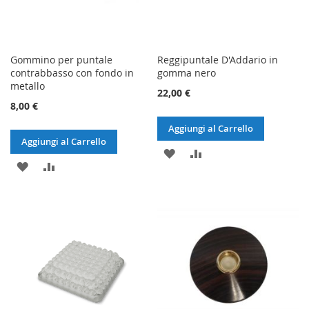
Gommino per puntale
Reggipuntale D'Addario in
contrabbasso con fondo in
gomma nero
metallo
22,00 €
8,00 €
Aggiungi al Carrello
Aggiungi al Carrello
AGGIUNGI
AGGIUNGI
AGGIUNGI
AGGIUNGI
ALLA
AL
ALLA
AL
LISTA
CONFRONTO
LISTA
CONFRONTO
DESIDERI
DESIDERI