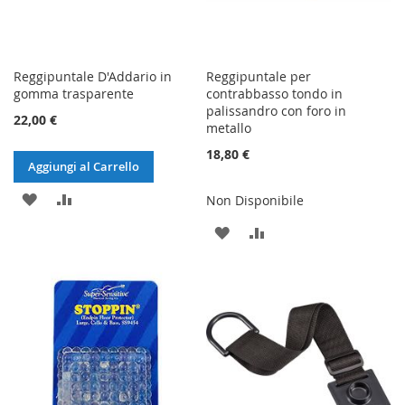
Reggipuntale D'Addario in
Reggipuntale per
gomma trasparente
contrabbasso tondo in
palissandro con foro in
22,00 €
metallo
18,80 €
Aggiungi al Carrello
AGGIUNGI
AGGIUNGI
Non Disponibile
ALLA
AL
AGGIUNGI
AGGIUNGI
LISTA
CONFRONTO
ALLA
AL
DESIDERI
LISTA
CONFRONTO
DESIDERI