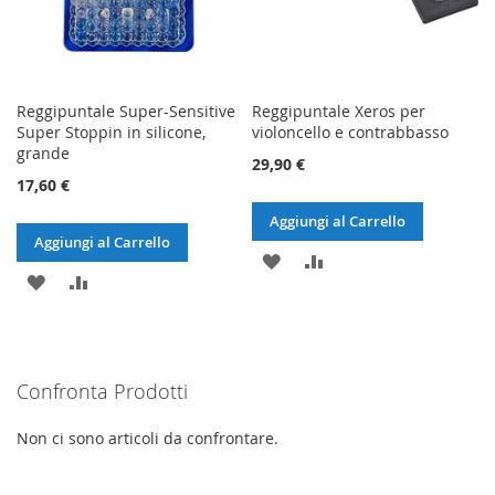
Reggipuntale Super-Sensitive
Reggipuntale Xeros per
Super Stoppin in silicone,
violoncello e contrabbasso
grande
29,90 €
17,60 €
Aggiungi al Carrello
Aggiungi al Carrello
AGGIUNGI
AGGIUNGI
AGGIUNGI
AGGIUNGI
ALLA
AL
ALLA
AL
LISTA
CONFRONTO
LISTA
CONFRONTO
DESIDERI
Confronta Prodotti
DESIDERI
Non ci sono articoli da confrontare.