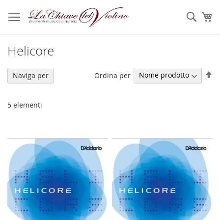
Salta
al
Sear
Ca
contenuto
Helicore
Im
Ordina per
Naviga per
la
di
de
5
elementi