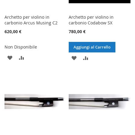
Archetto per violino in
Archetto per violino in
carbonio Arcus Musing C2
carbonio Codabow SX
620,00 €
780,00 €
Non Disponibile
Aggiungi al Carrello
AGGIUNGI
AGGIUNGI
AGGIUNGI
AGGIUNGI
ALLA
AL
ALLA
AL
LISTA
CONFRONTO
LISTA
CONFRONTO
DESIDERI
DESIDERI