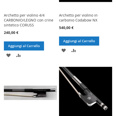
Archetto per violino 4/4
Archetto per violino in
CARBONIO/LEGNO con crine
carbonio Codabow NX
sintetico CORUSS
540,00 €
240,00 €
Aggiungi al Carrello
Aggiungi al Carrello
AGGIUNGI
AGGIUNGI
AGGIUNGI
AGGIUNGI
ALLA
AL
ALLA
AL
LISTA
CONFRONTO
LISTA
CONFRONTO
DESIDERI
DESIDERI