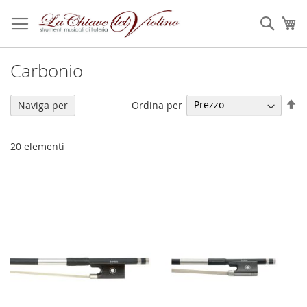
Salta
al
Sear
Ca
contenuto
Carbonio
Im
Ordina per
Naviga per
la
di
de
20
elementi