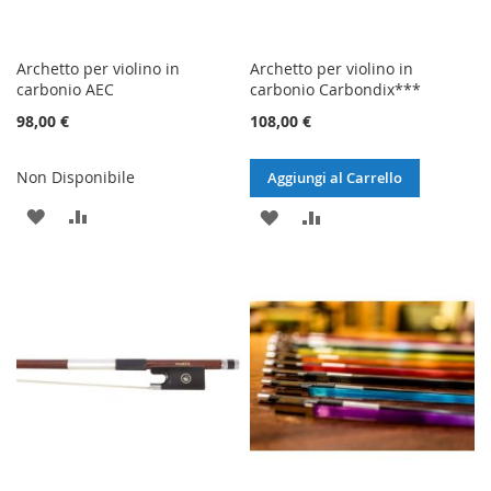
Archetto per violino in
Archetto per violino in
carbonio AEC
carbonio Carbondix***
98,00 €
108,00 €
Non Disponibile
Aggiungi al Carrello
AGGIUNGI
AGGIUNGI
AGGIUNGI
AGGIUNGI
ALLA
AL
ALLA
AL
LISTA
CONFRONTO
LISTA
CONFRONTO
DESIDERI
DESIDERI