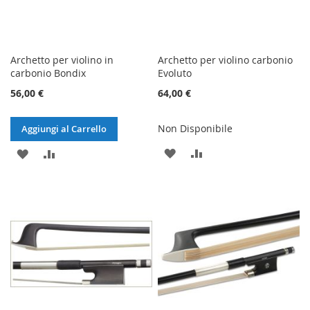
Archetto per violino in
Archetto per violino carbonio
carbonio Bondix
Evoluto
56,00 €
64,00 €
Non Disponibile
Aggiungi al Carrello
AGGIUNGI
AGGIUNGI
AGGIUNGI
AGGIUNGI
ALLA
AL
ALLA
AL
LISTA
CONFRONTO
LISTA
CONFRONTO
DESIDERI
DESIDERI