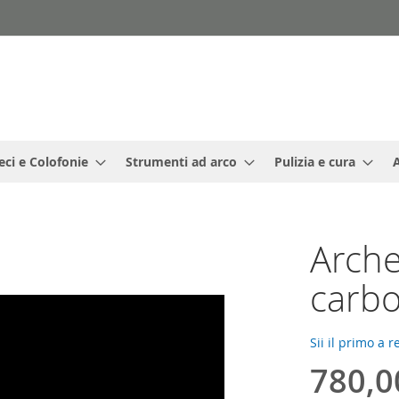
eci e Colofonie
Strumenti ad arco
Pulizia e cura
Arche
carb
Sii il primo a 
780,0