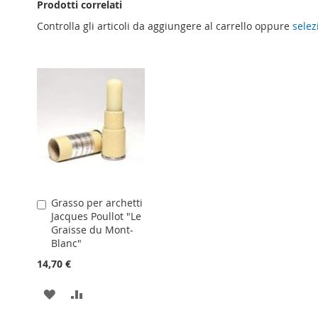
Prodotti correlati
Controlla gli articoli da aggiungere al carrello oppure
selez
Grasso per archetti
Aggiungi
Jacques Poullot "Le
al
Graisse du Mont-
Carrello
Blanc"
14,70 €
AGGIUNGI
AGGIUNGI
ALLA
AL