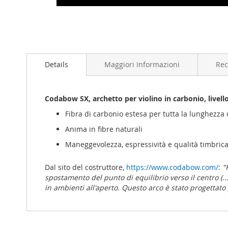
Vai
all'inizio
Details
Maggiori Informazioni
Rec
della
galleria
di
immagini
Codabow SX, archetto per violino in carbonio, livell
Fibra di carbonio estesa per tutta la lunghezza 
Anima in fibre naturali
Maneggevolezza, espressività e qualità timbrica
Dal sito del costruttore,
https://www.codabow.com/
:
"
spostamento del punto di equilibrio verso il centro (...)
in ambienti all'aperto. Questo arco è stato progettato