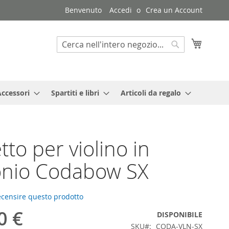
Benvenuto
Accedi
Crea un Account
Carrello
Search
Search
Accessori
Spartiti e libri
Articoli da regalo
tto per violino in
onio Codabow SX
recensire questo prodotto
0 €
DISPONIBILE
SKU
CODA-VLN-SX