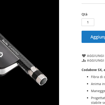
Qtà
Aggiung
AGGIUNGI 
AGGIUNGI
Codabow SX, ar
Fibra di 
Anima in 
Maneggev
Progetta
stabile 