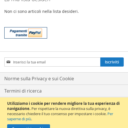
Non ci sono articoli nella lista desideri.
Iscriviti
Iscriviti
alla
nostra
Newsletter:
Norme sulla Privacy e sui Cookie
Termini di ricerca
Ricerca avanzata
Utilizziamo i cookie per rendere migliore la tua esperienza di
navigazione.
Per rispettare la nuova direttiva sulla privacy, è
necessario chiedere il tuo consenso per impostare i cookie.
Per
Ordini e resi
saperne di più
.
© 2012 La Chiave del Violino. All Rights Reserved. La Chiave del Violino s.a.s