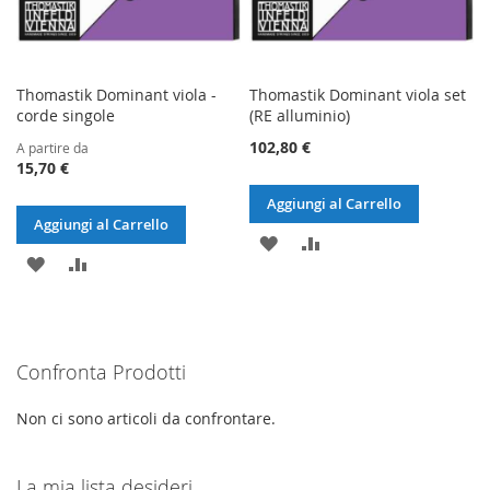
Thomastik Dominant viola -
Thomastik Dominant viola set
corde singole
(RE alluminio)
102,80 €
A partire da
15,70 €
Aggiungi al Carrello
Aggiungi al Carrello
AGGIUNGI
AGGIUNGI
AGGIUNGI
AGGIUNGI
ALLA
AL
ALLA
AL
LISTA
CONFRONTO
LISTA
CONFRONTO
DESIDERI
Confronta Prodotti
DESIDERI
Non ci sono articoli da confrontare.
La mia lista desideri