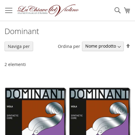
Salta
al
Sear
Ca
contenuto
Dominant
Im
Ordina per
Naviga per
la
di
de
2
elementi