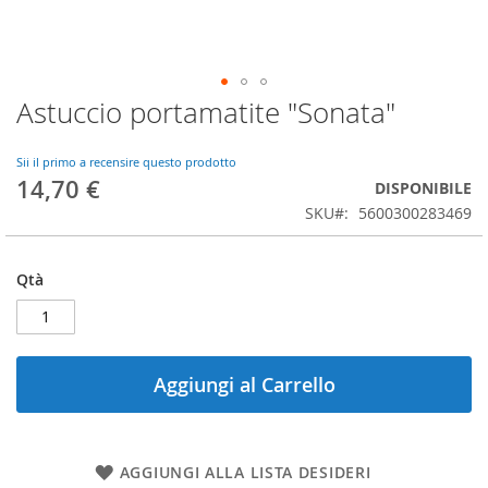
Astuccio portamatite "Sonata"
Vai
all'inizio
della
Sii il primo a recensire questo prodotto
galleria
14,70 €
DISPONIBILE
di
SKU
5600300283469
immagini
Qtà
Aggiungi al Carrello
AGGIUNGI ALLA LISTA DESIDERI