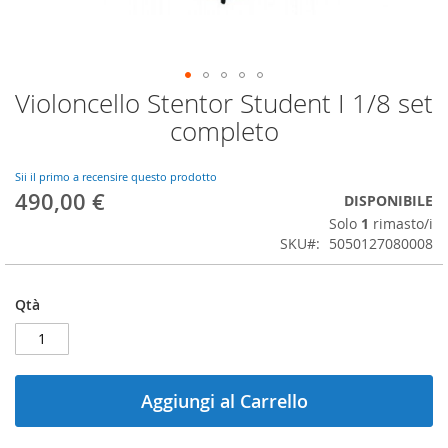
Violoncello Stentor Student I 1/8 set
Vai
all'inizio
completo
della
galleria
di
Sii il primo a recensire questo prodotto
490,00 €
immagini
DISPONIBILE
Solo
1
rimasto/i
SKU
5050127080008
Qtà
Aggiungi al Carrello