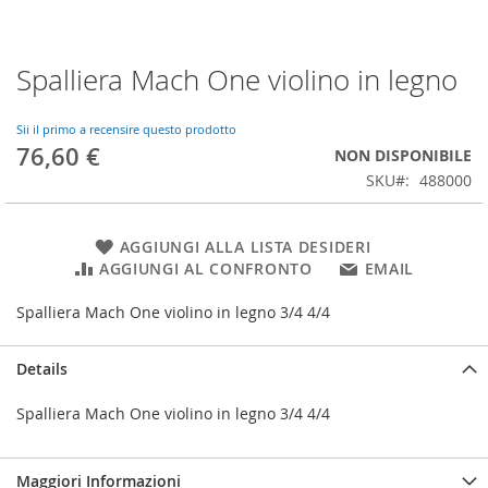
Spalliera Mach One violino in legno
Vai
all'inizio
della
Sii il primo a recensire questo prodotto
galleria
76,60 €
NON DISPONIBILE
di
SKU
488000
immagini
AGGIUNGI ALLA LISTA DESIDERI
AGGIUNGI AL CONFRONTO
EMAIL
Spalliera Mach One violino in legno 3/4 4/4
Details
Spalliera Mach One violino in legno 3/4 4/4
Maggiori Informazioni