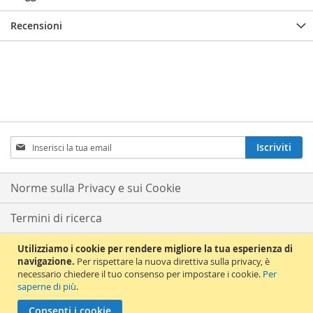
Recensioni
Iscriviti
Iscriviti
alla
nostra
Newsletter:
Norme sulla Privacy e sui Cookie
Termini di ricerca
Ricerca avanzata
Utilizziamo i cookie per rendere migliore la tua esperienza di
navigazione.
Per rispettare la nuova direttiva sulla privacy, è
necessario chiedere il tuo consenso per impostare i cookie.
Per
Ordini e resi
saperne di più
.
© 2012 La Chiave del Violino. All Rights Reserved. La Chiave del Violino s.a.s
Consenti i cookie