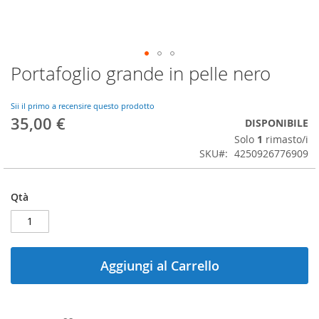
Portafoglio grande in pelle nero
Vai
all'inizio
della
Sii il primo a recensire questo prodotto
galleria
35,00 €
DISPONIBILE
di
Solo
1
rimasto/i
immagini
SKU
4250926776909
Qtà
Aggiungi al Carrello