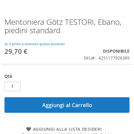
Mentoniera Götz TESTORI, Ebano,
Vai
all'inizio
piedini standard
della
galleria
di
Sii il primo a recensire questo prodotto
29,70 €
immagini
DISPONIBILE
SKU
4251177926389
Qtà
Aggiungi al Carrello
AGGIUNGI ALLA LISTA DESIDERI