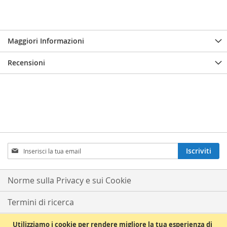
Maggiori Informazioni
Recensioni
Iscriviti
Iscriviti
alla
nostra
Newsletter:
Norme sulla Privacy e sui Cookie
Termini di ricerca
Ricerca avanzata
Utilizziamo i cookie per rendere migliore la tua esperienza di