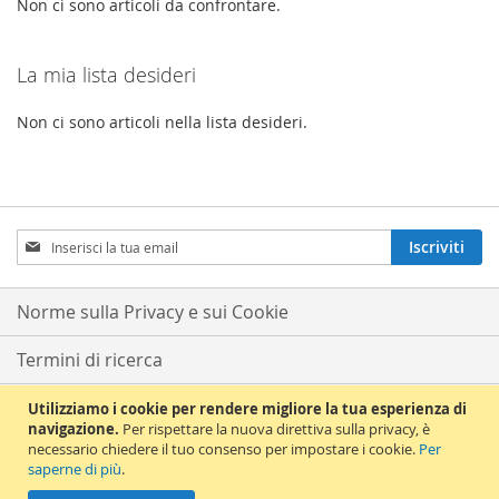
Non ci sono articoli da confrontare.
La mia lista desideri
Non ci sono articoli nella lista desideri.
Iscriviti
Iscriviti
alla
nostra
Newsletter:
Norme sulla Privacy e sui Cookie
Termini di ricerca
Ricerca avanzata
Utilizziamo i cookie per rendere migliore la tua esperienza di
navigazione.
Per rispettare la nuova direttiva sulla privacy, è
necessario chiedere il tuo consenso per impostare i cookie.
Per
Ordini e resi
saperne di più
.