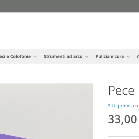
eci e Colofonie
Strumenti ad arco
Pulizia e cura
Pece 
Sii il primo a 
33,00