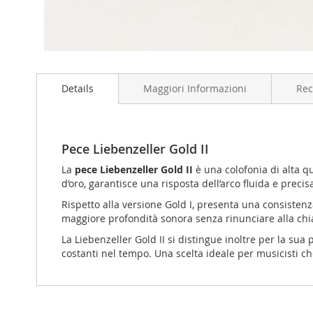
Vai
all'inizio
Details
Maggiori Informazioni
Rec
della
galleria
di
immagini
Pece Liebenzeller Gold II
La
pece Liebenzeller Gold II
è una colofonia di alta qu
d’oro, garantisce una risposta dell’arco fluida e preci
Rispetto alla versione Gold I, presenta una consisten
maggiore profondità sonora senza rinunciare alla chia
La Liebenzeller Gold II si distingue inoltre per la su
costanti nel tempo. Una scelta ideale per musicisti che