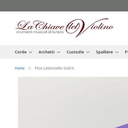
Salta
al
contenuto
Corde
Archetti
Custodie
Spalliere
P
Home
Pece Liebenzeller Gold II
Vai
alla
fine
della
galleria
di
immagini