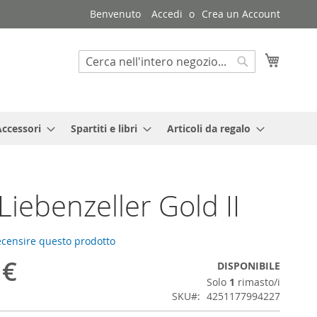
Benvenuto
Accedi
Crea un Account
Carrello
Search
Search
Accessori
Spartiti e libri
Articoli da regalo
Liebenzeller Gold II
recensire questo prodotto
 €
DISPONIBILE
Solo
1
rimasto/i
SKU
4251177994227