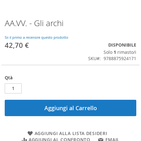
AA.VV. - Gli archi
Vai
all'inizio
della
Sii il primo a recensire questo prodotto
galleria
42,70 €
DISPONIBILE
di
Solo
1
rimasto/i
immagini
SKU
9788875924171
Qtà
Aggiungi al Carrello
AGGIUNGI ALLA LISTA DESIDERI
AGGIUNGI AL CONFRONTO
EMAIL