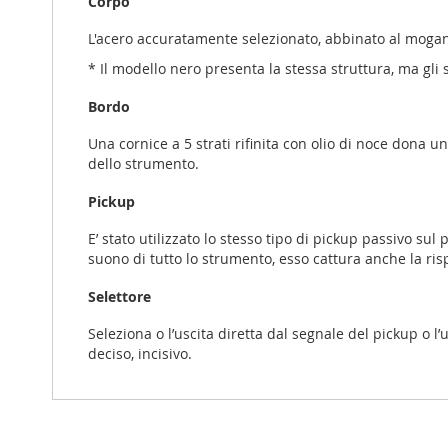
Corpo
L'acero accuratamente selezionato, abbinato al mogano
* Il modello nero presenta la stessa struttura, ma gli s
Bordo
Una cornice a 5 strati rifinita con olio di noce dona u
dello strumento.
Pickup
E’ stato utilizzato lo stesso tipo di pickup passivo su
suono di tutto lo strumento, esso cattura anche la ris
Selettore
Seleziona o l’uscita diretta dal segnale del pickup o l
deciso, incisivo.