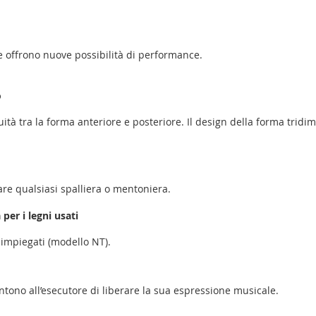
e offrono nuove possibilità di performance.
o
uità tra la forma anteriore e posteriore. Il design della forma tridim
zare qualsiasi spalliera o mentoniera.
per i legni usati
i impiegati (modello NT).
entono all’esecutore di liberare la sua espressione musicale.