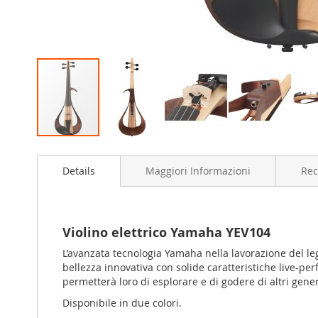
Vai
all'inizio
Details
Maggiori Informazioni
Rec
della
galleria
di
immagini
Violino elettrico Yamaha YEV104
L’avanzata tecnologia Yamaha nella lavorazione del le
bellezza innovativa con solide caratteristiche live-p
permetterà loro di esplorare e di godere di altri generi
Disponibile in due colori.