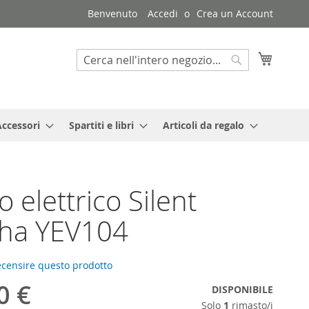
Benvenuto
Accedi
Crea un Account
Carrello
Search
Search
Accessori
Spartiti e libri
Articoli da regalo
o elettrico Silent
ha YEV104
recensire questo prodotto
0 €
DISPONIBILE
Solo
1
rimasto/i