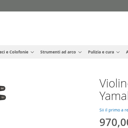
eci e Colofonie
Strumenti ad arco
Pulizia e cura
Violin
Yama
Sii il primo a 
970,0