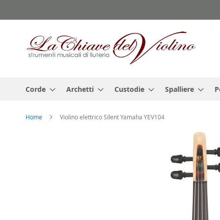
Salta
al
contenuto
Corde
Archetti
Custodie
Spalliere
P
Home
Violino elettrico Silent Yamaha YEV104
Vai
alla
fine
della
galleria
di
immagini