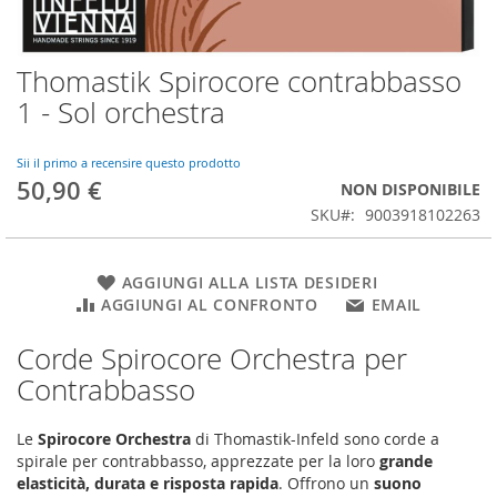
Thomastik Spirocore contrabbasso
Vai
all'inizio
1 - Sol orchestra
della
galleria
di
Sii il primo a recensire questo prodotto
50,90 €
immagini
NON DISPONIBILE
SKU
9003918102263
AGGIUNGI ALLA LISTA DESIDERI
AGGIUNGI AL CONFRONTO
EMAIL
Corde Spirocore Orchestra per
Contrabbasso
Le
Spirocore Orchestra
di Thomastik-Infeld sono corde a
spirale per contrabbasso, apprezzate per la loro
grande
elasticità, durata e risposta rapida
. Offrono un
suono