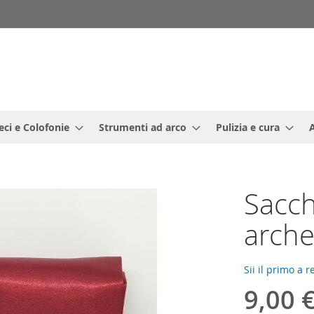
eci e Colofonie
Strumenti ad arco
Pulizia e cura
Sacch
arche
Sii il primo a 
9,00 