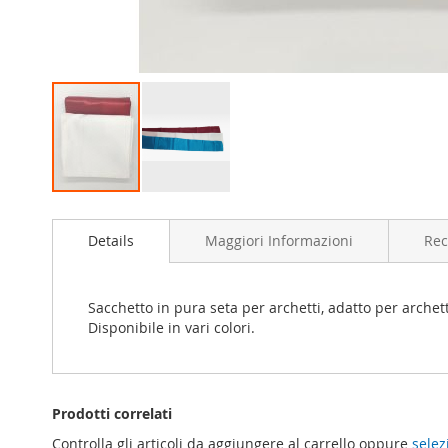
Vai
all'inizio
Details
Maggiori Informazioni
Rec
della
galleria
di
immagini
Sacchetto in pura seta per archetti, adatto per archetti
Disponibile in vari colori.
Prodotti correlati
Controlla gli articoli da aggiungere al carrello oppure
selez