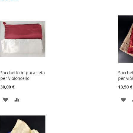
Sacchetto in pura seta
Sacchet
per violoncello
per vio
30,00 €
13,50 €
AGGIUNGI
AGGIUNGI
AG
ALLA
AL
AL
LISTA
CONFRONTO
LIS
DESIDERI
DE