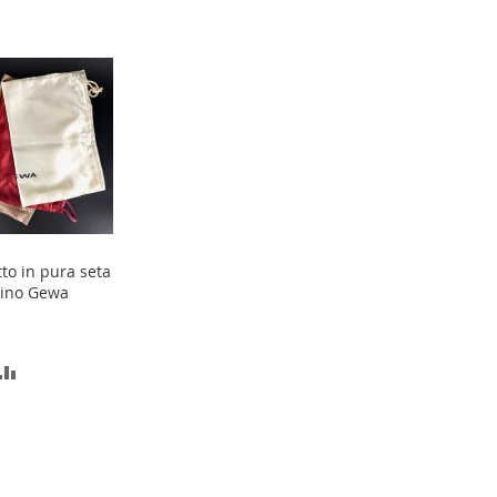
to in pura seta
lino Gewa
GIUNGI
AGGIUNGI
LA
AL
TA
CONFRONTO
SIDERI