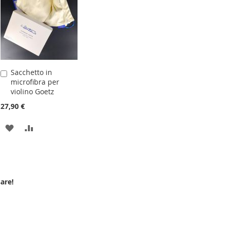
Sacchetto in
Aggiungi
microfibra per
al
violino Goetz
Carrello
27,90 €
AGGIUNGI
AGGIUNGI
ALLA
AL
LISTA
CONFRONTO
DESIDERI
are!