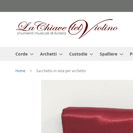
Salta
al
contenuto
Corde
Archetti
Custodie
Spalliere
P
Home
Sacchetto in seta per archetto
Vai
alla
fine
della
galleria
di
immagini