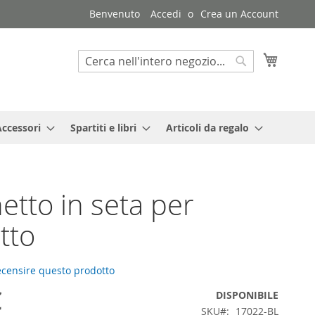
Benvenuto
Accedi
Crea un Account
Carrello
Search
Search
Accessori
Spartiti e libri
Articoli da regalo
etto in seta per
tto
recensire questo prodotto
€
DISPONIBILE
SKU
17022-BL