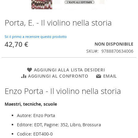
Porta, E. - Il violino nella storia
Vai
all'inizio
della
Sii il primo a recensire questo prodotto
galleria
42,70 €
NON DISPONIBILE
di
SKU
9788870634006
immagini
AGGIUNGI ALLA LISTA DESIDERI
AGGIUNGI AL CONFRONTO
EMAIL
Enzo Porta - Il violino nella storia
Maestri, tecniche, scuole
Autore: Enzo Porta
Editore: EDT, Pagine: 352, Libro, Brossura
Codice: EDT400-0