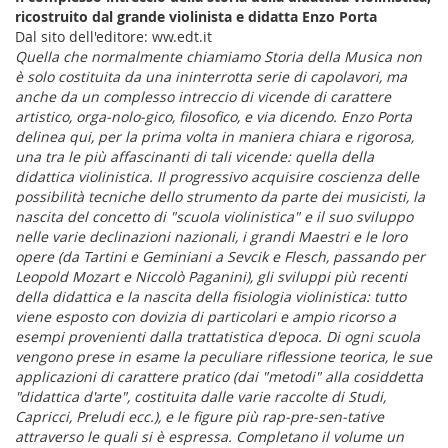
ricostruito dal grande violinista e didatta Enzo Porta
Dal sito dell'editore: ww.edt.it
Quella che normalmente chiamiamo Storia della Musica non
è solo costituita da una ininterrotta serie di capolavori, ma
anche da un complesso intreccio di vicende di carattere
artistico, orga-nolo-gico, filosofico, e via dicendo. Enzo Porta
delinea qui, per la prima volta in maniera chiara e rigorosa,
una tra le più affascinanti di tali vicende: quella della
didattica violinistica. Il progressivo acquisire coscienza delle
possibilità tecniche dello strumento da parte dei musicisti, la
nascita del concetto di "scuola violinistica" e il suo sviluppo
nelle varie declinazioni nazionali, i grandi Maestri e le loro
opere (da Tartini e Geminiani a Sevcik e Flesch, passando per
Leopold Mozart e Niccolò Paganini), gli sviluppi più recenti
della didattica e la nascita della fisiologia violinistica: tutto
viene esposto con dovizia di particolari e ampio ricorso a
esempi provenienti dalla trattatistica d'epoca. Di ogni scuola
vengono prese in esame la peculiare riflessione teorica, le sue
applicazioni di carattere pratico (dai "metodi" alla cosiddetta
"didattica d'arte", costituita dalle varie raccolte di Studi,
Capricci, Preludi ecc.), e le figure più rap-pre-sen-tative
attraverso le quali si è espressa. Completano il volume un