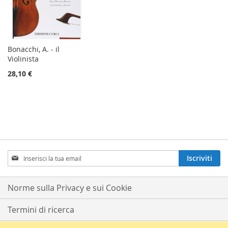
Bonacchi, A. - il
Violinista
28,10 €
Iscriviti
Iscriviti
alla
nostra
Newsletter:
Norme sulla Privacy e sui Cookie
Termini di ricerca