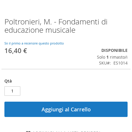
Poltronieri, M. - Fondamenti di
Vai
all'inizio
educazione musicale
della
galleria
di
Sii il primo a recensire questo prodotto
16,40 €
immagini
DISPONIBILE
Solo
1
rimasto/i
SKU
ES1014
Qtà
Aggiungi al Carrello