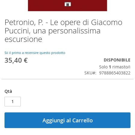
Petronio, P. - Le opere di Giacomo
Vai
all'inizio
Puccini, una personalissima
della
escursione
galleria
di
immagini
Sii il primo a recensire questo prodotto
35,40 €
DISPONIBILE
Solo
1
rimasto/i
SKU
9788865403822
Qtà
Aggiungi al Carrello