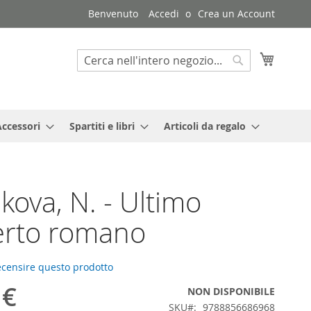
Benvenuto
Accedi
Crea un Account
Carrello
Search
Search
Accessori
Spartiti e libri
Articoli da regalo
kova, N. - Ultimo
erto romano
recensire questo prodotto
 €
NON DISPONIBILE
SKU
9788856686968