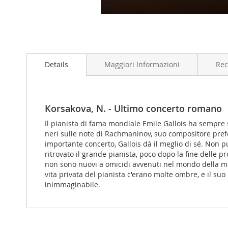
Vai
all'inizio
Details
Maggiori Informazioni
Rec
della
galleria
di
immagini
Korsakova, N. - Ultimo concerto romano
Il pianista di fama mondiale Emile Gallois ha sempre s
neri sulle note di Rachmaninov, suo compositore prefe
importante concerto, Gallois dà il meglio di sé. Non pu
ritrovato il grande pianista, poco dopo la fine delle
non sono nuovi a omicidi avvenuti nel mondo della mu
vita privata del pianista c'erano molte ombre, e il su
inimmaginabile.