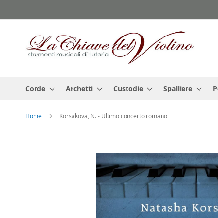
Salta
al
contenuto
Corde
Archetti
Custodie
Spalliere
P
Home
Korsakova, N. - Ultimo concerto romano
Vai
alla
fine
della
galleria
di
immagini