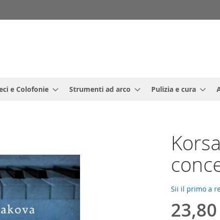
eci e Colofonie
Strumenti ad arco
Pulizia e cura
Korsa
conc
Sii il primo a 
23,80