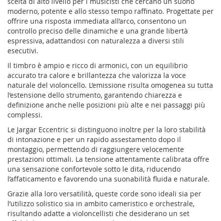
scelta di alto livello per i musicisti che cercano un suono
moderno, potente e allo stesso tempo raffinato. Progettate per
offrire una risposta immediata all’arco, consentono un
controllo preciso delle dinamiche e una grande libertà
espressiva, adattandosi con naturalezza a diversi stili
esecutivi.
Il timbro è ampio e ricco di armonici, con un equilibrio
accurato tra calore e brillantezza che valorizza la voce
naturale del violoncello. L’emissione risulta omogenea su tutta
l’estensione dello strumento, garantendo chiarezza e
definizione anche nelle posizioni più alte e nei passaggi più
complessi.
Le Jargar Eccentric si distinguono inoltre per la loro stabilità
di intonazione e per un rapido assestamento dopo il
montaggio, permettendo di raggiungere velocemente
prestazioni ottimali. La tensione attentamente calibrata offre
una sensazione confortevole sotto le dita, riducendo
l’affaticamento e favorendo una suonabilità fluida e naturale.
Grazie alla loro versatilità, queste corde sono ideali sia per
l’utilizzo solistico sia in ambito cameristico e orchestrale,
risultando adatte a violoncellisti che desiderano un set