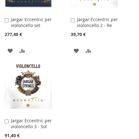
Jargar Eccentric per
Jargar Eccentric per
Aggiungi
Aggiungi
violoncello set
violoncello 2 - Re
al
al
Carrello
Carrello
277,40 €
39,70 €
AGGIUNGI
AGGIUNGI
AGGIUNGI
AGGIUNGI
ALLA
AL
ALLA
AL
LISTA
CONFRONTO
LISTA
CONFRONTO
DESIDERI
DESIDERI
Jargar Eccentric per
Aggiungi
violoncello 3 - Sol
al
Carrello
91,40 €