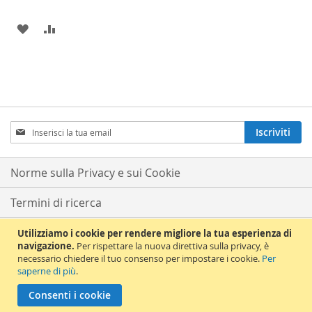
AGGIUNGI
AGGIUNGI
ALLA
AL
LISTA
CONFRONTO
DESIDERI
Iscriviti
Iscriviti
alla
nostra
Newsletter:
Norme sulla Privacy e sui Cookie
Termini di ricerca
Ricerca avanzata
Utilizziamo i cookie per rendere migliore la tua esperienza di
navigazione.
Per rispettare la nuova direttiva sulla privacy, è
necessario chiedere il tuo consenso per impostare i cookie.
Per
Ordini e resi
saperne di più
.
© 2012 La Chiave del Violino. All Rights Reserved. La Chiave del Violino s.a.s
Consenti i cookie
di Terranova Bruno & C. P.Iva 12521571005