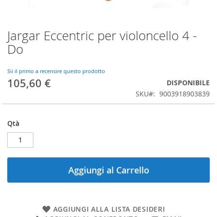
Jargar Eccentric per violoncello 4 -
Vai
all'inizio
Do
della
galleria
di
Sii il primo a recensire questo prodotto
105,60 €
immagini
DISPONIBILE
SKU
9003918903839
Qtà
Aggiungi al Carrello
AGGIUNGI ALLA LISTA DESIDERI