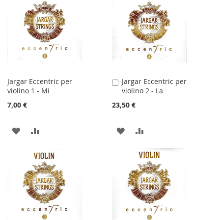
Jargar Eccentric per
Jargar Eccentric per
Aggiungi
violino 1 - Mi
violino 2 - La
al
Carrello
7,00 €
23,50 €
AGGIUNGI
AGGIUNGI
AGGIUNGI
AGGIUNGI
ALLA
AL
ALLA
AL
LISTA
CONFRONTO
LISTA
CONFRONTO
DESIDERI
DESIDERI