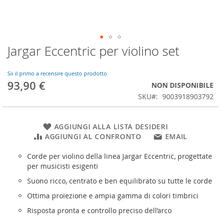
Jargar Eccentric per violino set
Vai
all'inizio
della
Sii il primo a recensire questo prodotto
galleria
93,90 €
NON DISPONIBILE
di
SKU
9003918903792
immagini
AGGIUNGI ALLA LISTA DESIDERI
AGGIUNGI AL CONFRONTO
EMAIL
Corde per violino della linea Jargar Eccentric, progettate
per musicisti esigenti
Suono ricco, centrato e ben equilibrato su tutte le corde
Ottima proiezione e ampia gamma di colori timbrici
Risposta pronta e controllo preciso dell’arco