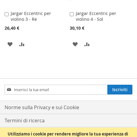
Jargar Eccentric per
Jargar Eccentric per
Aggiungi
Aggiungi
violino 3 - Re
violino 4 - Sol
al
al
Carrello
Carrello
26,40 €
30,10 €
AGGIUNGI
AGGIUNGI
AGGIUNGI
AGGIUNGI
ALLA
AL
ALLA
AL
LISTA
CONFRONTO
LISTA
CONFRONTO
DESIDERI
DESIDERI
Iscriviti
Iscriviti
alla
nostra
Newsletter:
Norme sulla Privacy e sui Cookie
Termini di ricerca
Ricerca avanzata
Utilizziamo i cookie per rendere migliore la tua esperienza di