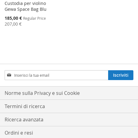
Custodia per violino
Gewa Space Bag Blu
Special
185,00 €
Regular Price
Price
207,00 €
Iscriviti
Iscriviti
alla
nostra
Newsletter:
Norme sulla Privacy e sui Cookie
Termini di ricerca
Ricerca avanzata
Ordini e resi