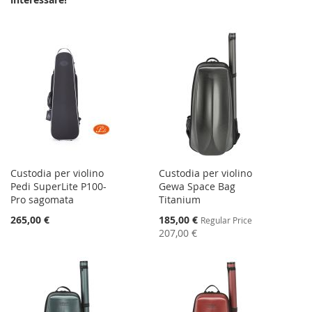
Custodia per violino
Custodia per violino
Pedi SuperLite P100-
Gewa Space Bag
Pro sagomata
Titanium
Special
265,00 €
185,00 €
Regular Price
Price
207,00 €