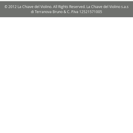
© 2012 La Chiave del Violino. All Rights Reserved. La Chiave del Violino s.a.s
di Terranova Bruno & C. P.Iva 12521571005