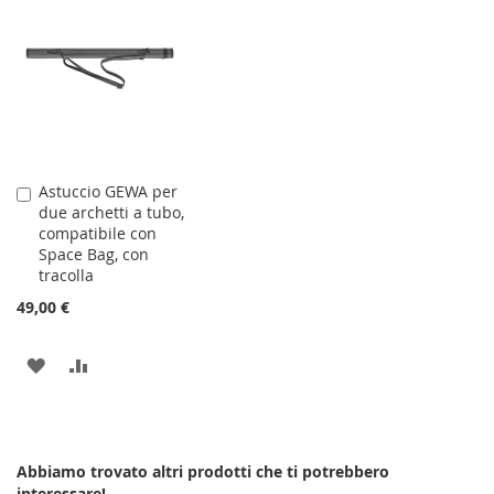
Astuccio GEWA per
Aggiungi
due archetti a tubo,
al
compatibile con
Carrello
Space Bag, con
tracolla
49,00 €
AGGIUNGI
AGGIUNGI
ALLA
AL
LISTA
CONFRONTO
Abbiamo trovato altri prodotti che ti potrebbero
DESIDERI
interessare!