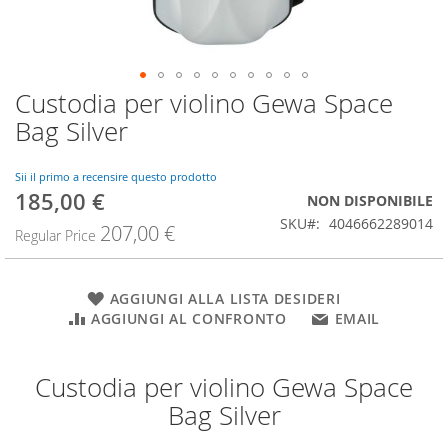
Custodia per violino Gewa Space
Vai
all'inizio
Bag Silver
della
galleria
di
Sii il primo a recensire questo prodotto
185,00 €
immagini
Special
NON DISPONIBILE
Price
SKU
4046662289014
207,00 €
Regular Price
AGGIUNGI ALLA LISTA DESIDERI
AGGIUNGI AL CONFRONTO
EMAIL
Custodia per violino Gewa Space
Bag Silver