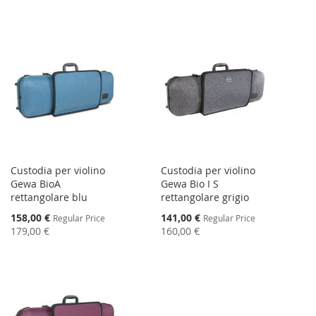
Custodia per violino
Custodia per violino
Gewa BioA
Gewa Bio I S
rettangolare blu
rettangolare grigio
Special
Special
158,00 €
141,00 €
Regular Price
Regular Price
Price
Price
179,00 €
160,00 €