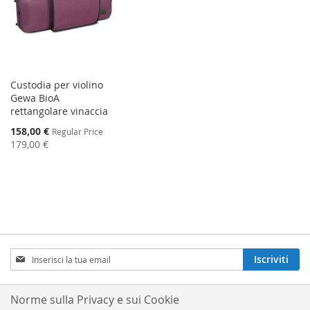
Custodia per violino
Gewa BioA
rettangolare vinaccia
Special
158,00 €
Regular Price
Price
179,00 €
Iscriviti
Iscriviti
alla
nostra
Newsletter:
Norme sulla Privacy e sui Cookie