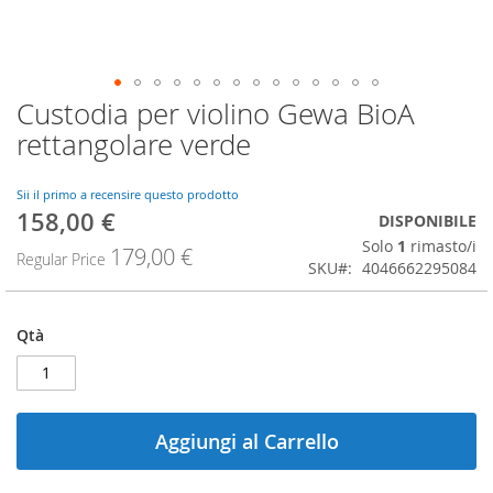
Custodia per violino Gewa BioA
Vai
all'inizio
rettangolare verde
della
galleria
di
Sii il primo a recensire questo prodotto
158,00 €
immagini
Special
DISPONIBILE
Price
Solo
1
rimasto/i
179,00 €
Regular Price
SKU
4046662295084
Qtà
Aggiungi al Carrello