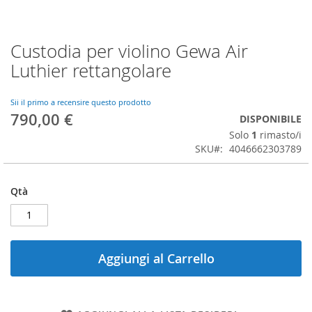
Custodia per violino Gewa Air
Vai
all'inizio
Luthier rettangolare
della
galleria
di
Sii il primo a recensire questo prodotto
790,00 €
immagini
DISPONIBILE
Solo
1
rimasto/i
SKU
4046662303789
Qtà
Aggiungi al Carrello