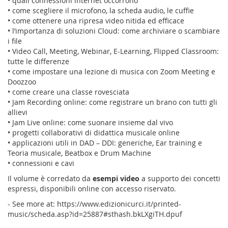
• quali connessioni internet occorrono
• come scegliere il microfono, la scheda audio, le cuffie
• come ottenere una ripresa video nitida ed efficace
• l’importanza di soluzioni Cloud: come archiviare o scambiare
i file
• Video Call, Meeting, Webinar, E-Learning, Flipped Classroom:
tutte le differenze
• come impostare una lezione di musica con Zoom Meeting e
Doozzoo
• come creare una classe rovesciata
• Jam Recording online: come registrare un brano con tutti gli
allievi
• Jam Live online: come suonare insieme dal vivo
• progetti collaborativi di didattica musicale online
• applicazioni utili in DAD – DDI: generiche, Ear training e
Teoria musicale, Beatbox e Drum Machine
• connessioni e cavi
Il volume è corredato da
esempi video
a supporto dei concetti
espressi, disponibili online con accesso riservato.
- See more at: https://www.edizionicurci.it/printed-
music/scheda.asp?id=25887#sthash.bkLXgiTH.dpuf