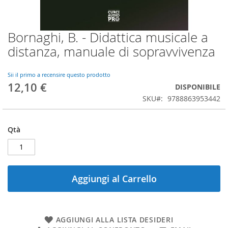
Bornaghi, B. - Didattica musicale a
Vai
all'inizio
distanza, manuale di sopravvivenza
della
galleria
di
Sii il primo a recensire questo prodotto
12,10 €
immagini
DISPONIBILE
SKU
9788863953442
Qtà
Aggiungi al Carrello
AGGIUNGI ALLA LISTA DESIDERI