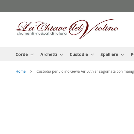
Salta
al
contenuto
Corde
Archetti
Custodie
Spalliere
P
Home
Custodia per violino Gewa Air Luthier sagomata con manigl
Vai
alla
fine
della
galleria
di
immagini