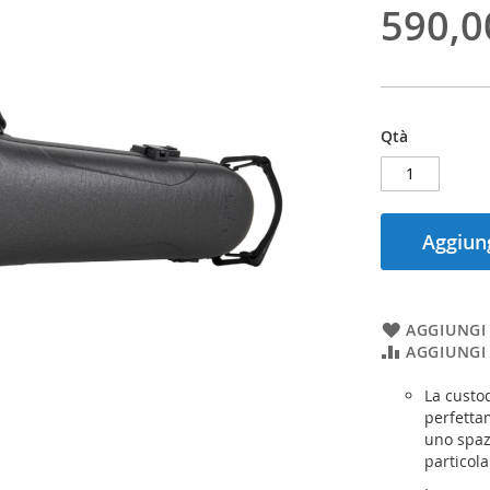
590,0
Qtà
Aggiung
AGGIUNGI 
AGGIUNGI
La custod
perfettam
uno spaz
particol