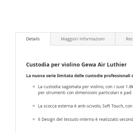
Vai
all'inizio
della
Details
Maggiori Informazioni
Rec
galleria
di
immagini
Custodia per violino Gewa Air Luthier
La nuova serie limitata delle custodie professionali
La custodia sagomata per violino, con i suoi 1.8
per strumenti con dimensioni particolari e pad
La scocca esterna è anti-scivolo, Soft Touch, con
Il Design del tessuto interno è realizzato secon