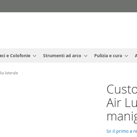
eci e Colofonie
Strumenti ad arco
Pulizia e cura
ia laterale
Custo
Air L
manig
Sii il primo a 