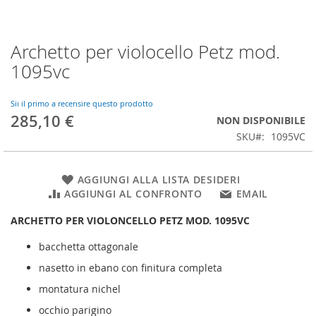
Archetto per violocello Petz mod.
Vai
all'inizio
1095vc
della
galleria
di
Sii il primo a recensire questo prodotto
285,10 €
immagini
NON DISPONIBILE
SKU
1095VC
AGGIUNGI ALLA LISTA DESIDERI
AGGIUNGI AL CONFRONTO
EMAIL
ARCHETTO PER VIOLONCELLO PETZ MOD. 1095VC
bacchetta ottagonale
nasetto in ebano con finitura completa
montatura nichel
occhio parigino