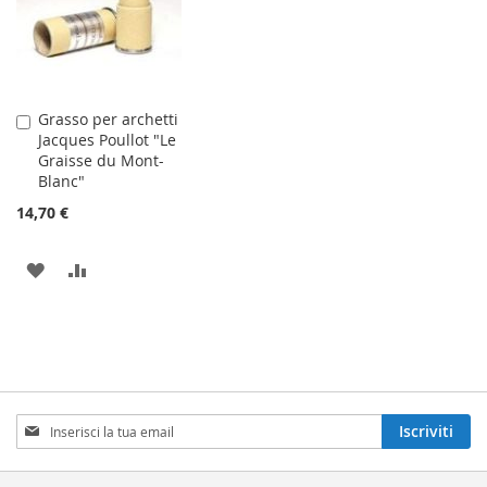
Grasso per archetti
Aggiungi
Jacques Poullot "Le
al
Graisse du Mont-
Carrello
Blanc"
14,70 €
AGGIUNGI
AGGIUNGI
ALLA
AL
LISTA
CONFRONTO
DESIDERI
Iscriviti
Iscriviti
alla
nostra